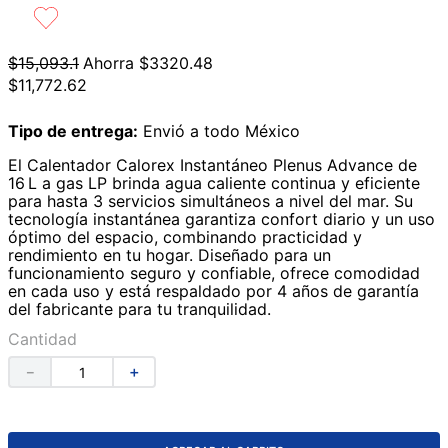
9
.
lavabos
10
.
azulejos
$
15
,
093
.
1
Ahorra
$
3320
.
48
$
11
,
772
.
62
Tipo de entrega:
Envió a todo México
El Calentador Calorex Instantáneo Plenus Advance de
16 L a gas LP brinda agua caliente continua y eficiente
para hasta 3 servicios simultáneos a nivel del mar. Su
tecnología instantánea garantiza confort diario y un uso
óptimo del espacio, combinando practicidad y
rendimiento en tu hogar. Diseñado para un
funcionamiento seguro y confiable, ofrece comodidad
en cada uso y está respaldado por 4 años de garantía
del fabricante para tu tranquilidad.
Cantidad
－
＋