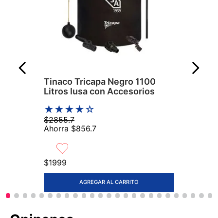
Tinaco Tricapa Negro 1100
Litros Iusa con Accesorios
★
★
★
★
☆
$
2855
.
7
Ahorra
$
856
.
7
$
1999
AGREGAR AL CARRITO