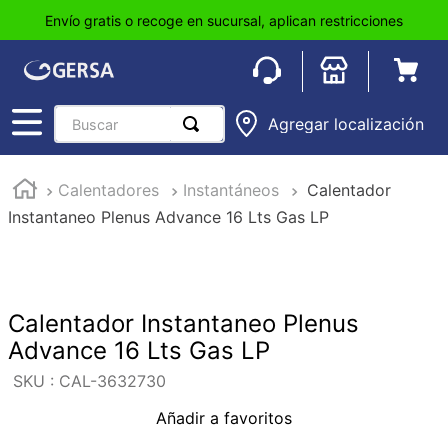
Envío gratis o recoge en sucursal, aplican restricciones
Buscar
Agregar localización
TÉRMINOS MÁS BUSCADOS
Calentadores
Instantáneos
Calentador
1
.
pisos
Instantaneo Plenus Advance 16 Lts Gas LP
2
.
loseta
3
.
azulejo
4
.
piso
Calentador Instantaneo Plenus
5
.
lavabo
Advance 16 Lts Gas LP
6
.
wc
:
CAL-3632730
7
.
wpc
Añadir a favoritos
8
.
tinaco