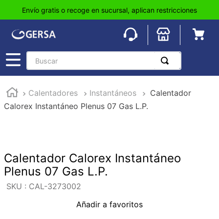
Envío gratis o recoge en sucursal, aplican restricciones
Buscar
TÉRMINOS MÁS BUSCADOS
Calentadores
Instantáneos
Calentador
1
.
pisos
Calorex Instantáneo Plenus 07 Gas L.P.
2
.
loseta
3
.
azulejo
4
.
piso
Calentador Calorex Instantáneo
5
.
lavabo
Plenus 07 Gas L.P.
6
.
wc
:
CAL-3273002
7
.
wpc
Añadir a favoritos
8
.
tinaco