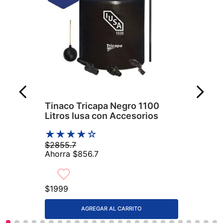
Tinaco Tricapa Negro 1100
Litros Iusa con Accesorios
★
★
★
★
☆
$
2855
.
7
Ahorra
$
856
.
7
$
1999
AGREGAR AL CARRITO