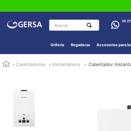
Buscar
55 2
Griferia
Regaderas
Accesorios para b
Calentadores
Instantáneos
Calentador Instant