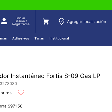
Iniciar
Agregar localización
Sesión /
Registrarse
ernas
Adhesivos
Tarjas
Institucional
dor Instantáneo Fortis S-09 Gas LP
3273030
voritos
orra
$
971
.
58