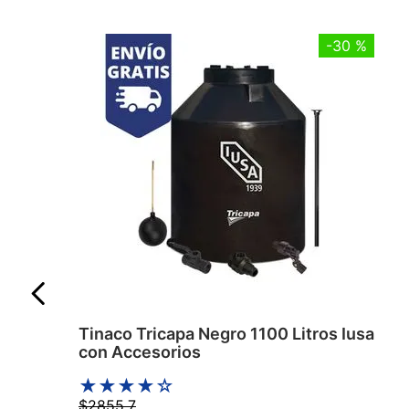
-
30 %
Tinaco Tricapa Negro 1100 Litros Iusa
con Accesorios
★
★
★
★
☆
$
2855
.
7