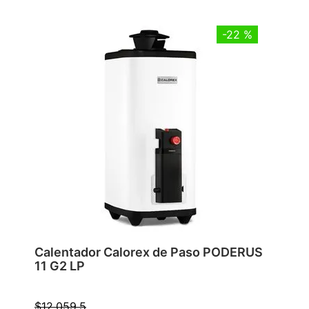
-
22 %
Calentador Calorex de Paso PODERUS
11 G2 LP
$
12
,
059
.
5