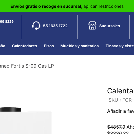
Envíos gratis o recoge en sucursal
, aplican restricciones
799 8229
55 1635 1722
Sucursales
año
Calentadores
Pisos
Muebles y sanitarios
Tinacos y cist
áneo Fortis S-09 Gas LP
Calenta
:
FOR-
Añadir a fa
$
4857
.
9
Ah
$
3886
.
32