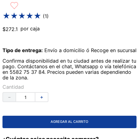
9
.
lavabos
★
★
★
★
★
(
1
)
10
.
azulejos
por caja
$
272
.
1
Tipo de entrega:
Envío a domicilio ó Recoge en sucursal
Confirma disponibilidad en tu ciudad antes de realizar tu
pago. Contáctanos en el chat, Whatsapp o vía telefónica
en 5582 75 37 84. Precios pueden varias dependiendo
de la zona.
Cantidad
－
＋
AGREGAR AL CARRITO
¿Cuántas cajas necesito comprar?