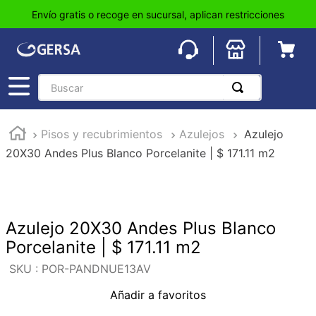
Envío gratis o recoge en sucursal, aplican restricciones
Buscar
TÉRMINOS MÁS BUSCADOS
Pisos y recubrimientos
Azulejos
Azulejo
1
.
pisos
20X30 Andes Plus Blanco Porcelanite | $ 171.11 m2
2
.
loseta
3
.
azulejo
4
.
piso
Azulejo 20X30 Andes Plus Blanco
5
.
lavabo
Porcelanite | $ 171.11 m2
6
.
wc
:
POR-PANDNUE13AV
7
.
wpc
Añadir a favoritos
8
.
tinaco