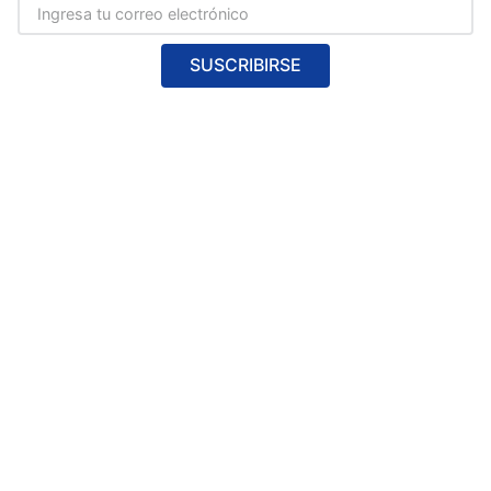
SUSCRIBIRSE
Contactanos
ventas@gersamex.com.mx
Formulario de contacto
Asistencia Publica 72, Industrial Puerto Aereo, 15710 Ciudad de
Mexico, CDMX.
Envios y devoluciones