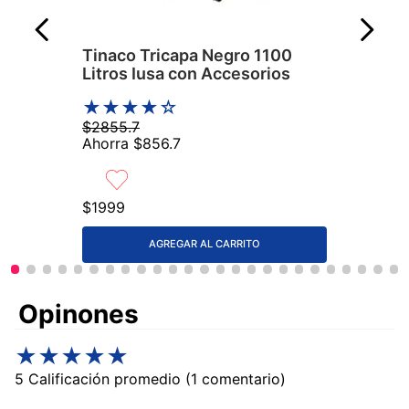
Tinaco Tricapa Negro 1100
Litros Iusa con Accesorios
★
★
★
★
☆
$
2855
.
7
Ahorra
$
856
.
7
$
1999
AGREGAR AL CARRITO
Comentarios
★
★
★
★
★
5 Calificación promedio
(1 comentario)