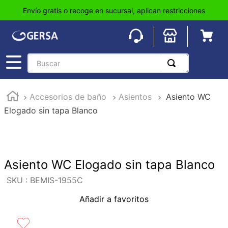
Envío gratis o recoge en sucursal, aplican restricciones
Buscar
TÉRMINOS MÁS BUSCADOS
Accesorios de baño
Asientos
Asiento WC
1
.
pisos
Elogado sin tapa Blanco
2
.
loseta
3
.
azulejo
4
.
piso
Asiento WC Elogado sin tapa Blanco
5
.
lavabo
:
BEMIS-1955C
6
.
wc
Añadir a favoritos
7
.
wpc
8
.
tinaco