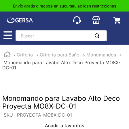
Envío gratis o recoge en sucursal, aplican restricciones
Buscar
TÉRMINOS MÁS BUSCADOS
Grifería
Grifería para Baño
Monomandos
1
.
pisos
Monomando para Lavabo Alto Deco Proyecta MO8X-
2
.
loseta
DC-01
3
.
azulejo
4
.
piso
5
.
lavabo
Monomando para Lavabo Alto Deco
Proyecta MO8X-DC-01
6
.
wc
:
PROYECTA-MO8X-DC-01
7
.
wpc
Añadir a favoritos
8
.
tinaco