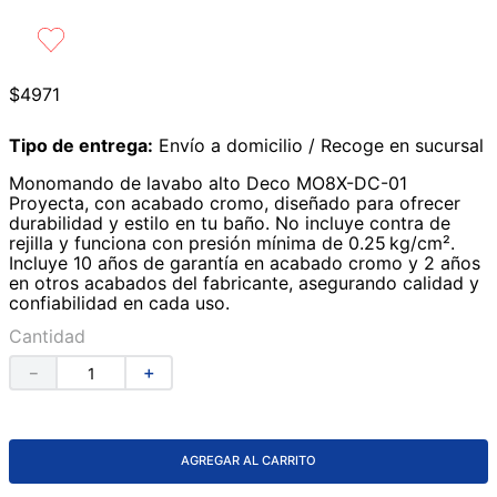
9
.
azulejos
10
.
lavabos
$
4971
Tipo de entrega:
Envío a domicilio / Recoge en sucursal
Monomando de lavabo alto Deco MO8X-DC-01
Proyecta, con acabado cromo, diseñado para ofrecer
durabilidad y estilo en tu baño. No incluye contra de
rejilla y funciona con presión mínima de 0.25 kg/cm².
Incluye 10 años de garantía en acabado cromo y 2 años
en otros acabados del fabricante, asegurando calidad y
confiabilidad en cada uso.
Cantidad
－
＋
AGREGAR AL CARRITO