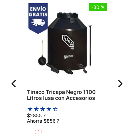
-
30 %
Tinaco Tricapa Negro 1100
Litros Iusa con Accesorios
★
★
★
★
☆
$
2855
.
7
Ahorra
$
856
.
7