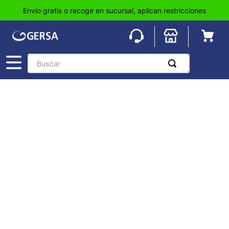
Envío gratis o recoge en sucursal, aplican restricciones
Buscar
TÉRMINOS MÁS BUSCADOS
1
.
pisos
2
.
loseta
3
.
azulejo
4
.
piso
5
.
lavabo
6
.
wc
7
.
wpc
8
.
tinaco