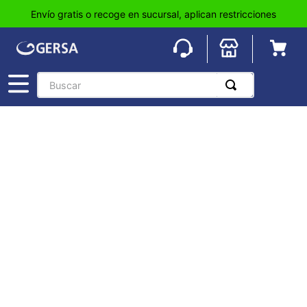
Envío gratis o recoge en sucursal, aplican restricciones
Buscar
TÉRMINOS MÁS BUSCADOS
1
.
pisos
2
.
loseta
3
.
azulejo
4
.
piso
5
.
lavabo
6
.
wc
7
.
wpc
8
.
tinaco