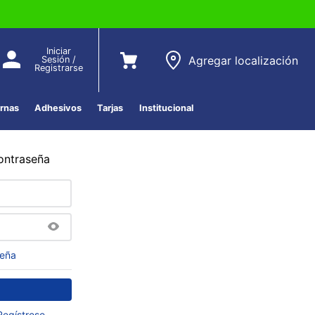
Iniciar
Agregar localización
Sesión /
Registrarse
ernas
Adhesivos
Tarjas
Institucional
contraseña
seña
Regístrese