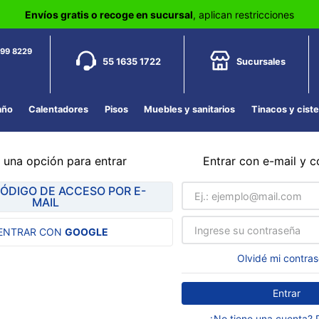
Envíos gratis o recoge en sucursal
, aplican restricciones
799 8229
55 1635 1722
Sucursales
año
Calentadores
Pisos
Muebles y sanitarios
Tinacos y cist
 una opción para entrar
Entrar con e-mail y 
CÓDIGO DE ACCESO POR E-
MAIL
ENTRAR CON
GOOGLE
Olvidé mi contra
Entrar
¿No tiene una cuenta? 