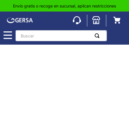
Envío gratis o recoge en sucursal, aplican restricciones
Buscar
TÉRMINOS MÁS BUSCADOS
1
.
pisos
2
.
loseta
3
.
azulejo
4
.
piso
5
.
lavabo
6
.
wc
7
.
wpc
8
.
tinaco