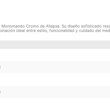
 Monomando Cromo de Allapsa. Su diseño sofisticado resal
inación ideal entre estilo, funcionalidad y cuidado del me
C
C