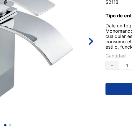
$
2118
Tipo de ent
Dale un toq
Monomando C
cualquier e
consumo efi
estilo, fun
Cantidad
－