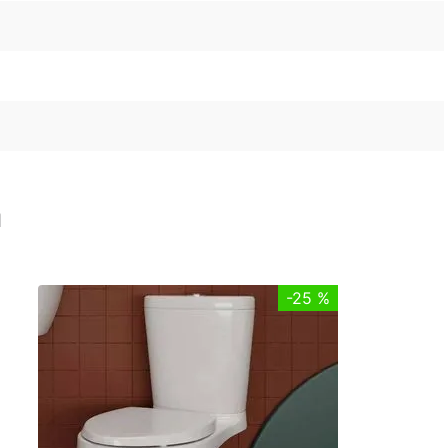
n
-
25 %