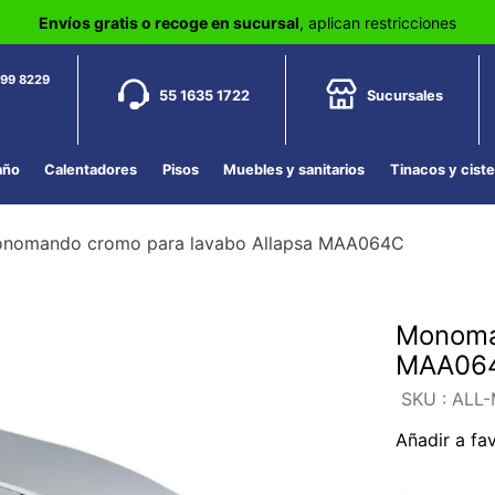
Envíos gratis o recoge en sucursal
, aplican restricciones
799 8229
55 1635 1722
Sucursales
año
Calentadores
Pisos
Muebles y sanitarios
Tinacos y cist
nomando cromo para lavabo Allapsa MAA064C
Monoman
MAA06
:
ALL
Añadir a fa