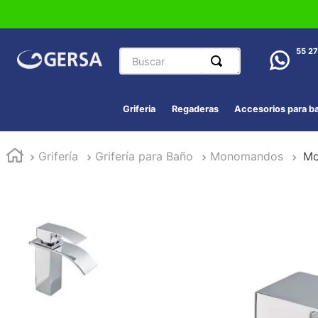
Buscar
55 2
Griferia
Regaderas
Accesorios para b
Grifería
Grifería para Baño
Monomandos
Mo