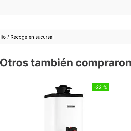
lio / Recoge en sucursal
Otros también compraro
-
22 %