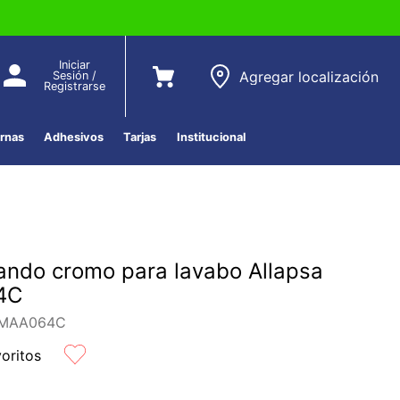
Iniciar
Agregar localización
Sesión /
Registrarse
ernas
Adhesivos
Tarjas
Institucional
do cromo para lavabo Allapsa
4C
-MAA064C
voritos