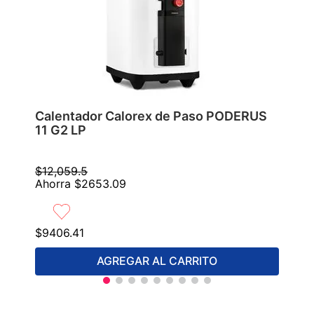
Calentador Calorex de Paso PODERUS
11 G2 LP
$
12
,
059
.
5
Ahorra
$
2653
.
09
$
9406
.
41
AGREGAR AL CARRITO