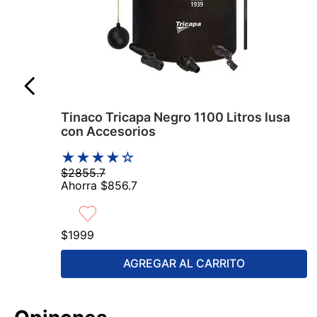
Tinaco Tricapa Negro 1100 Litros Iusa
con Accesorios
★
★
★
★
☆
$
2855
.
7
Ahorra
$
856
.
7
$
1999
AGREGAR AL CARRITO