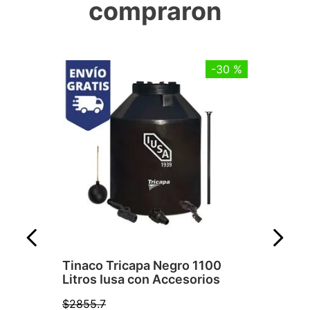
compraron
-
30 %
Tinaco Tricapa Negro 1100
Litros Iusa con Accesorios
★
★
★
★
☆