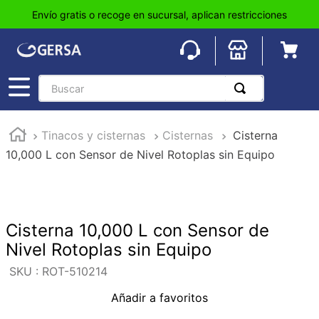
Envío gratis o recoge en sucursal, aplican restricciones
Buscar
TÉRMINOS MÁS BUSCADOS
Tinacos y cisternas
Cisternas
Cisterna
1
.
pisos
10,000 L con Sensor de Nivel Rotoplas sin Equipo
2
.
loseta
3
.
azulejo
4
.
piso
Cisterna 10,000 L con Sensor de
5
.
lavabo
Nivel Rotoplas sin Equipo
6
.
wc
:
ROT-510214
7
.
wpc
Añadir a favoritos
8
.
tinaco