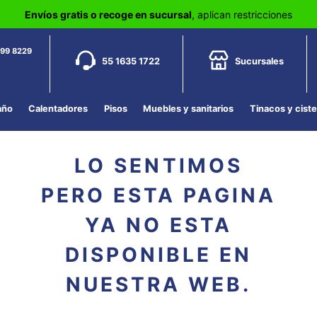
Envíos gratis o recoge en sucursal
, aplican restricciones
799 8229
55 1635 1722
Sucursales
año
Calentadores
Pisos
Muebles y sanitarios
Tinacos y cist
LO SENTIMOS
PERO ESTA PAGINA
YA NO ESTA
DISPONIBLE EN
NUESTRA WEB.